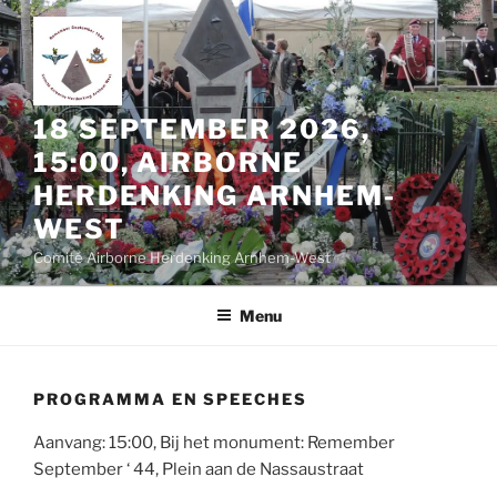
Ga
naar
de
inhoud
18 SEPTEMBER 2026,
15:00, AIRBORNE
HERDENKING ARNHEM-
WEST
Comité Airborne Herdenking Arnhem-West
Menu
PROGRAMMA EN SPEECHES
Aanvang: 15:00, Bij het monument: Remember
September ‘ 44, Plein aan de Nassaustraat