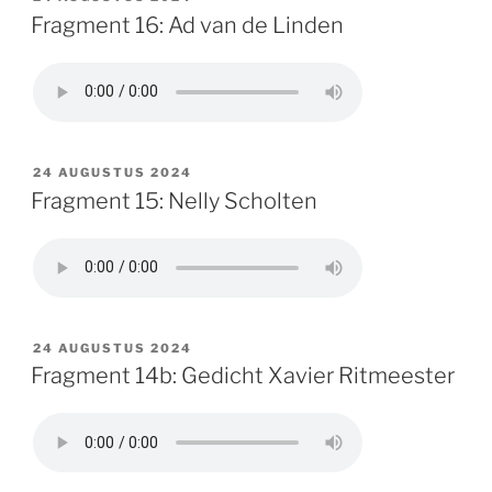
OP
Fragment 16: Ad van de Linden
GEPLAATST
24 AUGUSTUS 2024
OP
Fragment 15: Nelly Scholten
GEPLAATST
24 AUGUSTUS 2024
OP
Fragment 14b: Gedicht Xavier Ritmeester