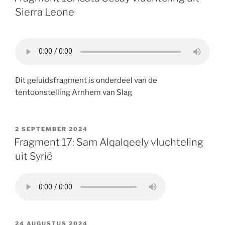
Sierra Leone
Dit geluidsfragment is onderdeel van de
tentoonstelling Arnhem van Slag
GEPLAATST
2 SEPTEMBER 2024
OP
Fragment 17: Sam Alqalqeely vluchteling
uit Syrië
GEPLAATST
24 AUGUSTUS 2024