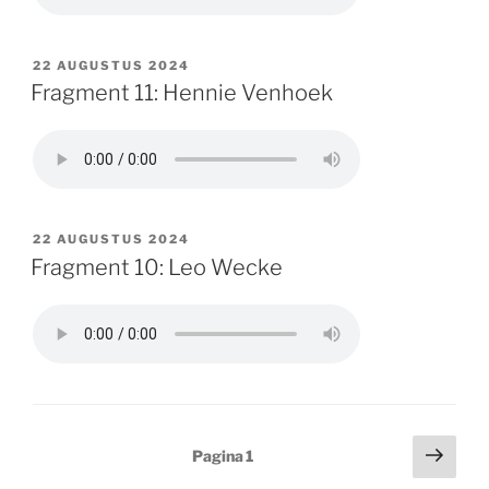
GEPLAATST
22 AUGUSTUS 2024
OP
Fragment 11: Hennie Venhoek
GEPLAATST
22 AUGUSTUS 2024
OP
Fragment 10: Leo Wecke
Berichten
Volg
Pagina
1
pagi
paginering