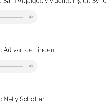
 Sam Alqalqeely vluchteling uit Syrië
: Ad van de Linden
: Nelly Scholten