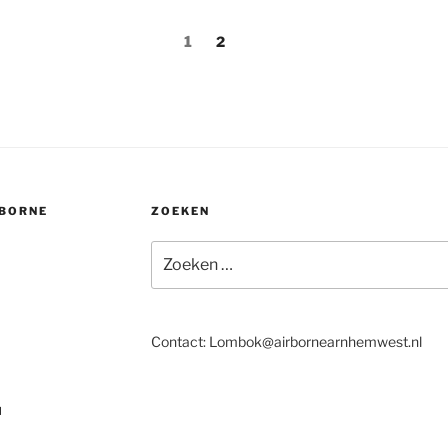
Pagina
Pagina
1
2
RBORNE
ZOEKEN
Zoeken
naar:
Contact: Lombok@airbornearnhemwest.nl
M