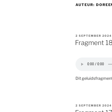
AUTEUR:
DOREE
GEPLAATST
2 SEPTEMBER 2024
OP
Fragment 18:
Dit geluidsfragment
GEPLAATST
2 SEPTEMBER 2024
OP