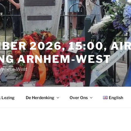
BER 2026, 15:00, A
NG ARNHEM-WEST
 Arnhem-West
 Lezing
De Herdenking
Over Ons
English